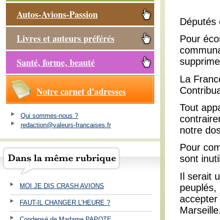
Autos-Avions-Passion
Députés 
Livres et auteurs préférés
Pour écon
communau
Santé, forme, beauté
supprimer
La France
Contribua
Notre carnet d'adresses
Tout appa
Qui sommes-nous ?
contraire
redaction@valeurs-francaises.fr
notre dos
Pour com
sont inut
Il serait
peuplés,
MOI JE DIS CRASH AVIONS
accepter
FAUT-IL CHANGER L’HEURE ?
Marseille
Condensé de Madame PAPOTE ...