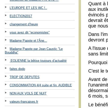
Quant à 
L’EUROPE ET LES WC !..
aux inuti
évincés 
ELECTION2017
devrait ê
changement d’heure
que nous 
vous avez dit "economistes"
Dans l’i
devront 
Madame Papote et l’Âne...
A l’issue
Madame Papote par Jean Caustic "Le
Bouddha"
sans limi
EOLIENNE la bêtise toujours d’actualité
Pourquoi
faites dodo
C’est le 
TROP DE DEPUTES
Avant de 
l’unanimi
CONSOMMATION 4/4 suite et fin. AUDIBLE
désormais
NON AUX VOLS DE NUIT
6 mois, 
valeurs-francaises.fr
Le bénéfi