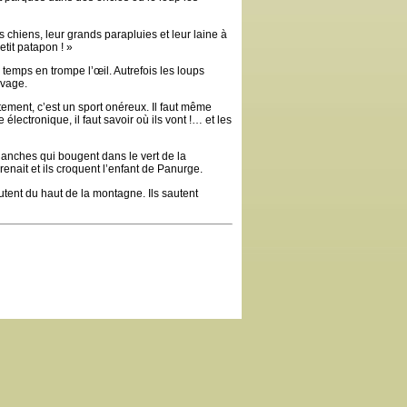
 chiens, leur grands parapluies et leur laine à
etit patapon ! »
 temps en trompe l’œil. Autrefois les loups
uvage.
tement, c’est un sport onéreux. Il faut même
électronique, il faut savoir où ils vont !… et les
lanches qui bougent dans le vert de la
enait et ils croquent l’enfant de Panurge.
utent du haut de la montagne. Ils sautent