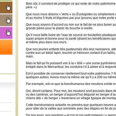
Bien sûr, il convient de protéger ce qui reste de notre patrimoine.
père. »)
Que nous nous disions « Verts » ou Écologistes ou simplement 
et au moins 5 fruits et légumes par jour (pourvu que notre porte eu
Que nous soyons d’accord ou non sur le fait de ne plus fumer au 
grands pères pour le plaisir du bouche à oreille.
Qu’il nous faille boire de l’eau de source en bouteilles plastiqu
super propre et bonne pour la santé (disent les bénéficiaires q
et même plus dans nos murs.
Que nos jeunes enfants très pasteurisés dès leur naissance, atte
contre eux un bébé lapin, touché un hérisson sortant d’un taillis, 
main.
Mais le fait qu’ils puissent voir à la « télé » une ourse pyrénée
émigré dans le Mercantour, les conduira-t-il à aimer et à respect
Est-il possible de conserver réellement tout notre patrimoine ? 
quelques autres. Avons-nous la même vie qu’il y a 200 ou mêm
Par exemple, est-ce que la transhumance des moutons existe en
Oui, diront certains. Pour moi, les moutons sont poussés dans de
vu des caméras, un berger d’aujourd’hui déguisé en berger d’a
chiens dits « de berger » traversera un village typique de montag
Cette transhumance actuelle ne prendra que quelques heures alor
pour aller de la vallée aux sommets avec des étapes en fin de j
De nos jours, nos moutons « et ron et ron petit patapon ! » sero