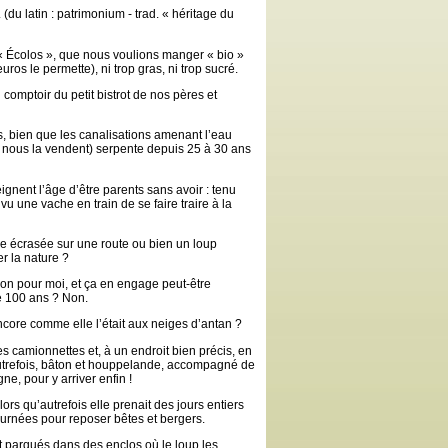
 (du latin : patrimonium - trad. « héritage du
« Écolos », que nous voulions manger « bio »
ros le permette), ni trop gras, ni trop sucré.
comptoir du petit bistrot de nos pères et
es, bien que les canalisations amenant l’eau
ui nous la vendent) serpente depuis 25 à 30 ans
ignent l’âge d’être parents sans avoir : tenu
vu une vache en train de se faire traire à la
nne écrasée sur une route ou bien un loup
er la nature ?
Non pour moi, et ça en engage peut-être
e 100 ans ? Non.
core comme elle l’était aux neiges d’antan ?
s camionnettes et, à un endroit bien précis, en
utrefois, bâton et houppelande, accompagné de
ne, pour y arriver enfin !
s qu’autrefois elle prenait des jours entiers
ournées pour reposer bêtes et bergers.
nt parqués dans des enclos où le loup les