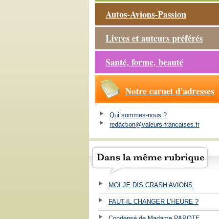
Autos-Avions-Passion
Livres et auteurs préférés
Santé, forme, beauté
Notre carnet d'adresses
Qui sommes-nous ?
redaction@valeurs-francaises.fr
MOI JE DIS CRASH AVIONS
FAUT-IL CHANGER L’HEURE ?
Condensé de Madame PAPOTE ...