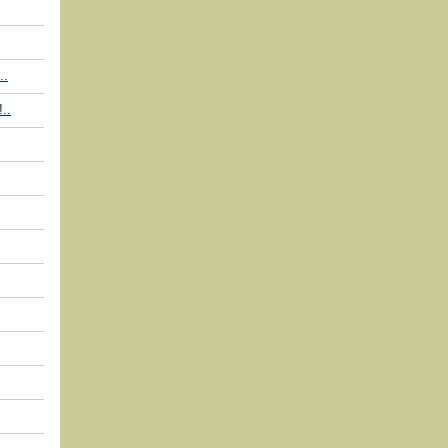
..
..