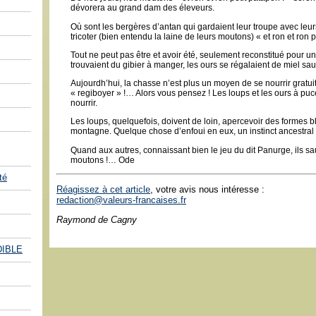
dévorera au grand dam des éleveurs.
Où sont les bergères d’antan qui gardaient leur troupe avec leurs
tricoter (bien entendu la laine de leurs moutons) « et ron et ron p
Tout ne peut pas être et avoir été, seulement reconstitué pour un
trouvaient du gibier à manger, les ours se régalaient de miel sa
Aujourdh’hui, la chasse n’est plus un moyen de se nourrir gratui
« regiboyer » !… Alors vous pensez ! Les loups et les ours à puce 
nourrir.
Les loups, quelquefois, doivent de loin, apercevoir des formes b
montagne. Quelque chose d’enfoui en eux, un instinct ancestral r
Quand aux autres, connaissant bien le jeu du dit Panurge, ils sa
moutons !… Ode
té
Réagissez à cet article
, votre avis nous intéresse :
redaction@valeurs-francaises.fr
Raymond de Cagny
DIBLE