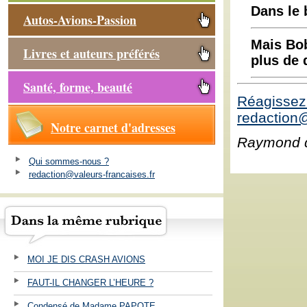
Dans le b
Autos-Avions-Passion
Mais Bobo
Livres et auteurs préférés
plus de d
Santé, forme, beauté
Réagissez 
redaction@
Notre carnet d'adresses
Raymond 
Qui sommes-nous ?
redaction@valeurs-francaises.fr
MOI JE DIS CRASH AVIONS
FAUT-IL CHANGER L’HEURE ?
Condensé de Madame PAPOTE ...