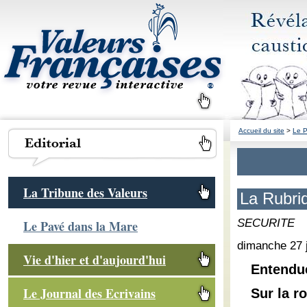
Accueil du site
>
Le P
La Tribune des Valeurs
La Rubri
SECURITE
Le Pavé dans la Mare
dimanche 27 j
Vie d'hier et d'aujourd'hui
Entendue
Le Journal des Ecrivains
Sur la r