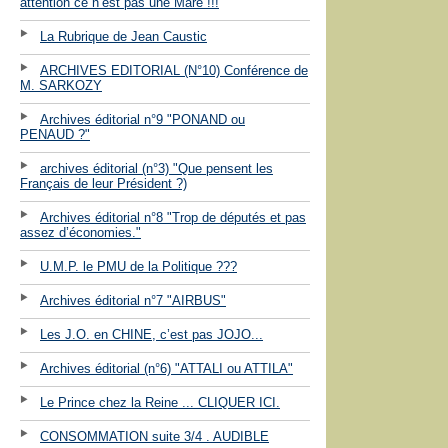
attention ce n’est pas une Mare !!!
La Rubrique de Jean Caustic
ARCHIVES EDITORIAL (N°10) Conférence de
M. SARKOZY
Archives éditorial n°9 "PONAND ou
PENAUD ?"
archives éditorial (n°3) "Que pensent les
Français de leur Président ?)
Archives éditorial n°8 "Trop de députés et pas
assez d’économies."
U.M.P. le PMU de la Politique ???
Archives éditorial n°7 "AIRBUS"
Les J.O. en CHINE, c’est pas JOJO...
Archives éditorial (n°6) "ATTALI ou ATTILA"
Le Prince chez la Reine ... CLIQUER ICI.
CONSOMMATION suite 3/4 . AUDIBLE