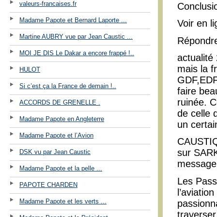
valeurs-francaises.fr
Conclusion
Madame Papote et Bernard Laporte ...
Voir en l
Martine AUBRY vue par Jean Caustic ...
Répondr
MOI JE DIS Le Dakar a encore frappé !..
actualité
mais la f
HULOT
GDF,EDF,
Si c’est ça la France de demain !..
faire bea
ruinée. C
ACCORDS DE GRENELLE .
de celle 
Madame Papote en Angleterre
un certa
Madame Papote et l’Avion
CAUSTIQU
sur SARK
DSK vu par Jean Caustic
message
Madame Papote et la pelle ...
Les Pass
PAPOTE CHARDEN
l’aviatio
Madame Papote et les verts ...
passionna
traverser