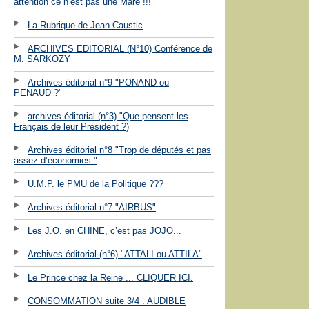
attention ce n’est pas une Mare !!!
La Rubrique de Jean Caustic
ARCHIVES EDITORIAL (N°10) Conférence de
M. SARKOZY
Archives éditorial n°9 "PONAND ou
PENAUD ?"
archives éditorial (n°3) "Que pensent les
Français de leur Président ?)
Archives éditorial n°8 "Trop de députés et pas
assez d’économies."
U.M.P. le PMU de la Politique ???
Archives éditorial n°7 "AIRBUS"
Les J.O. en CHINE, c’est pas JOJO...
Archives éditorial (n°6) "ATTALI ou ATTILA"
Le Prince chez la Reine ... CLIQUER ICI.
CONSOMMATION suite 3/4 . AUDIBLE