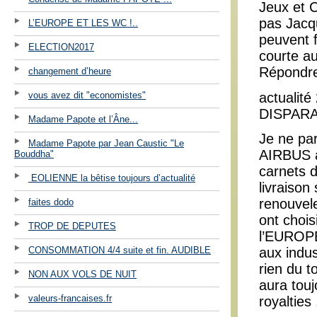
Jeux et 
pas Jacqu
L’EUROPE ET LES WC !..
peuvent f
ELECTION2017
courte au
Répondr
changement d’heure
actualit
vous avez dit "economistes"
DISPAR
Madame Papote et l’Âne...
Je ne par
Madame Papote par Jean Caustic "Le
AIRBUS a
Bouddha"
carnets 
EOLIENNE la bêtise toujours d’actualité
livraiso
renouvele
faites dodo
ont chois
TROP DE DEPUTES
l’EUROPE
CONSOMMATION 4/4 suite et fin. AUDIBLE
aux indus
rien du t
NON AUX VOLS DE NUIT
aura touj
valeurs-francaises.fr
royalties 