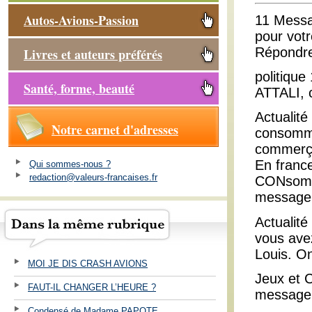
Autos-Avions-Passion
11 Messa
pour votr
Répondr
Livres et auteurs préférés
politique
Santé, forme, beauté
ATTALI, 
Actualité
Notre carnet d'adresses
consommat
commerçan
En franc
Qui sommes-nous ?
redaction@valeurs-francaises.fr
CONsomm
message
Actualité
vous avez
Louis. O
MOI JE DIS CRASH AVIONS
Jeux et C
FAUT-IL CHANGER L’HEURE ?
message
Condensé de Madame PAPOTE ...