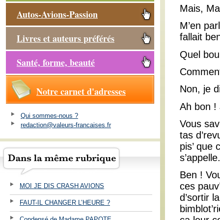
Mais, Mad
Autos-Avions-Passion
M’en parl
fallait b
Livres et auteurs préférés
Quel boul
Santé, forme, beauté
Comment
Non, je di
Notre carnet d'adresses
Ah bon ! 
Qui sommes-nous ?
Vous save
redaction@valeurs-francaises.fr
tas d’rev
pis’ que 
s’appelle
Ben ! Vou
ces pauv’
MOI JE DIS CRASH AVIONS
d’sortir 
FAUT-IL CHANGER L’HEURE ?
bimblot’r
Condensé de Madame PAPOTE ...