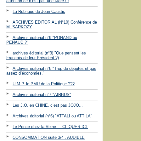
attention ce n’est pas une Mare !!!
La Rubrique de Jean Caustic
ARCHIVES EDITORIAL (N°10) Conférence de
M. SARKOZY
Archives éditorial n°9 "PONAND ou
PENAUD ?"
archives éditorial (n°3) "Que pensent les
Français de leur Président ?)
Archives éditorial n°8 "Trop de députés et pas
assez d’économies."
U.M.P. le PMU de la Politique ???
Archives éditorial n°7 "AIRBUS"
Les J.O. en CHINE, c’est pas JOJO...
Archives éditorial (n°6) "ATTALI ou ATTILA"
Le Prince chez la Reine ... CLIQUER ICI.
CONSOMMATION suite 3/4 . AUDIBLE