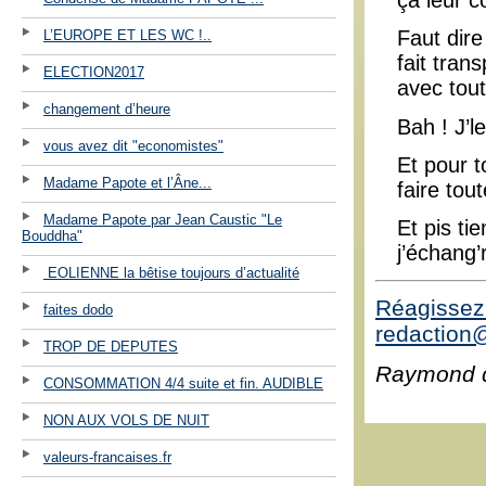
ça leur c
Faut dire
L’EUROPE ET LES WC !..
fait tran
ELECTION2017
avec tout
changement d’heure
Bah ! J’l
vous avez dit "economistes"
Et pour t
Madame Papote et l’Âne...
faire tou
Madame Papote par Jean Caustic "Le
Et pis ti
Bouddha"
j’échang’
EOLIENNE la bêtise toujours d’actualité
Réagissez 
faites dodo
redaction@
TROP DE DEPUTES
Raymond 
CONSOMMATION 4/4 suite et fin. AUDIBLE
NON AUX VOLS DE NUIT
valeurs-francaises.fr