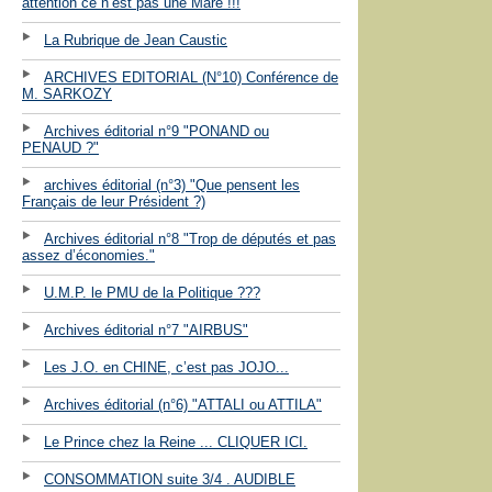
attention ce n’est pas une Mare !!!
La Rubrique de Jean Caustic
ARCHIVES EDITORIAL (N°10) Conférence de
M. SARKOZY
Archives éditorial n°9 "PONAND ou
PENAUD ?"
archives éditorial (n°3) "Que pensent les
Français de leur Président ?)
Archives éditorial n°8 "Trop de députés et pas
assez d’économies."
U.M.P. le PMU de la Politique ???
Archives éditorial n°7 "AIRBUS"
Les J.O. en CHINE, c’est pas JOJO...
Archives éditorial (n°6) "ATTALI ou ATTILA"
Le Prince chez la Reine ... CLIQUER ICI.
CONSOMMATION suite 3/4 . AUDIBLE