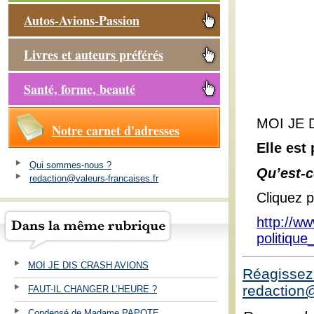
Autos-Avions-Passion
Livres et auteurs préférés
Santé, forme, beauté
MOI JE 
Notre carnet d'adresses
Elle est 
Qui sommes-nous ?
Qu’est-c
redaction@valeurs-francaises.fr
Cliquez po
http://ww
politiqu
MOI JE DIS CRASH AVIONS
Réagissez 
redaction@
FAUT-IL CHANGER L’HEURE ?
Condensé de Madame PAPOTE ...