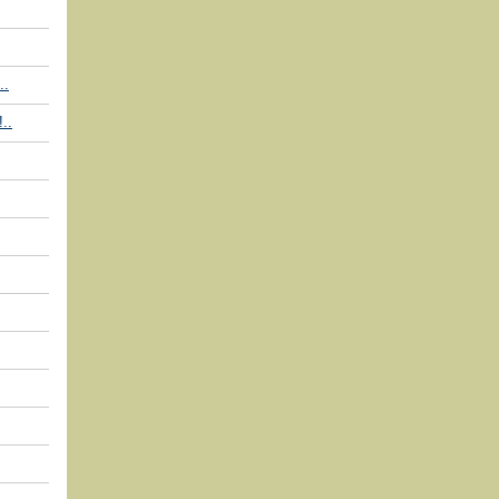
..
..