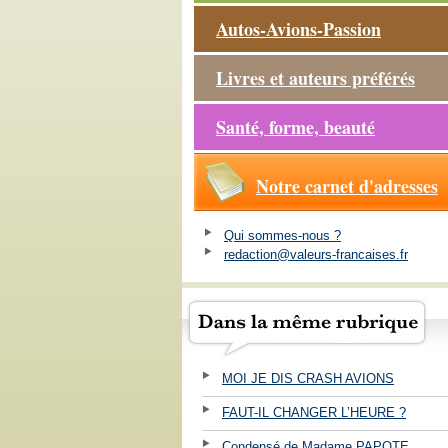
Autos-Avions-Passion
Livres et auteurs préférés
Santé, forme, beauté
Notre carnet d'adresses
Qui sommes-nous ?
redaction@valeurs-francaises.fr
MOI JE DIS CRASH AVIONS
FAUT-IL CHANGER L’HEURE ?
Condensé de Madame PAPOTE ...