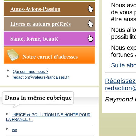
Nous avon
Autos-Avions-Passion
de vous 
être auss
Livres et auteurs préférés
Nous allo
possibili
Santé, forme, beauté
Nous expl
fortunes 
Notre carnet d'adresses
Suite ab
Qui sommes-nous ?
redaction@valeurs-francaises.fr
Réagissez 
redaction@
Raymond 
NEIGE et POLLUTION UNE HONTE POUR
LA FRANCE !..
wc