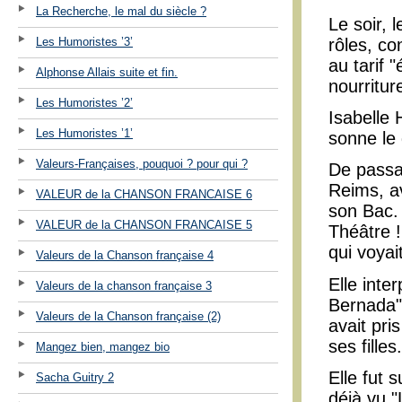
La Recherche, le mal du siècle ?
Le soir, 
Les Humoristes ’3’
rôles, co
au tarif 
Alphonse Allais suite et fin.
nourritur
Les Humoristes ’2’
Isabelle 
Les Humoristes ’1’
sonne le 
Valeurs-Françaises, pouquoi ? pour qui ?
De passa
Reims, av
VALEUR de la CHANSON FRANCAISE 6
son Bac. L
VALEUR de la CHANSON FRANCAISE 5
Théâtre 
qui voyait
Valeurs de la Chanson française 4
Elle inte
Valeurs de la chanson française 3
Bernada"
Valeurs de la Chanson française (2)
avait pri
ses filles.
Mangez bien, mangez bio
Elle fut 
Sacha Guitry 2
déjà vu 