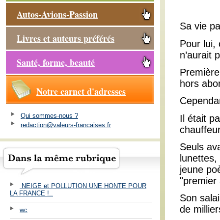
Autos-Avions-Passion
Sa vie pa
Livres et auteurs préférés
Pour lui,
n’aurait 
Santé, forme, beauté
Première
hors abo
Notre carnet d'adresses
Cependan
Qui sommes-nous ?
Il était 
redaction@valeurs-francaises.fr
chauffeur
Seuls ava
lunettes,
jeune poè
"premier
NEIGE et POLLUTION UNE HONTE POUR
LA FRANCE !..
Son salai
de millie
wc