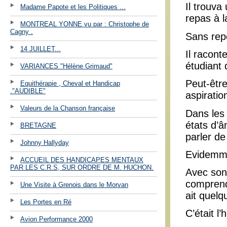
Il trouva
Madame Papote et les Politiques ...
repas à l
MONTREAL YONNE vu par : Christophe de
Cagny .
Sans rep
14 JUILLET...
Il racont
étudiant 
VARIANCES "Hélène Grimaud"
Peut-êtr
Equithérapie , Cheval et Handicap
."AUDIBLE"
aspiratio
Valeurs de la Chanson française
Dans les 
états d’âm
BRETAGNE
parler de
Johnny Hallyday
Evidemmen
ACCUEIL DES HANDICAPES MENTAUX
PAR LES C.R.S, SUR ORDRE DE M. HUCHON.
Avec son
comprendr
Une Visite à Grenois dans le Morvan
ait quelq
Les Portes en Ré
C’était l’h
Avion Performance 2000