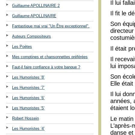
Il lui fal
Guillaume APOLLINAIRE 2
Il fit le
Guillaume APOLLINAIRE
Son équip
Fantastique mai vrai "Un Être exceptionnel".
directeur
Auteurs Compositeurs
costumiè
Les Poètes
Il était 
Mes comptines et chansonnettes préférées
Il receva
lui impos
Faut-il faire confiance à votre banque ?
Son école
Les Humoristes ’8’
Elle était
Les Humoristes ’7’
Il lui do
Les Humoristes ’6’
années, a
étaient l
Les Humoristes ’5’
Le matin 
Robert Hossein
L’après-m
Les Humoristes ’4’
danse et