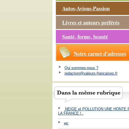
Autos-Avions-Passion
Livres et auteurs préférés
Santé, forme, beauté
Notre carnet d'adresses
Qui sommes-nous ?
redaction@valeurs-francaises.fr
NEIGE et POLLUTION UNE HONTE
LA FRANCE !..
wc