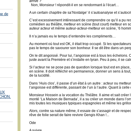
arrivé ?’
Non, Monsieur ! répondit-il en se rendormant à l’écart…
A un certain chapitre de sa’Nostalge’ il s’autoanalyse et s’autoc
he de
C’est excessivement intéressant de comprendre ce qu’il a pu ress
comédien au théâtre, metteur en scène (tout court) metteur en scè
auteur acteur et même auteur-acteur-metteur en scène, ’6 homm
Il n’a jamais eu le temps d’entendre les compliments…
Au moment où tout est OK, il était trop occupé. Si les spectateurs
pas le temps de savourer son bonheur. Il se dit être dans un perp
On le dit angoissé. Pour lui, l’angoisse est à tous les échelons. On
juste avant la Première et s’installe en tyran. Peu à peu, il se ca
Si l’acteur ne se pose pas de question lorsque tout est en place,
en scène. Il doit réfléchir en permanence, donner un sens à tout, ê
de la lucidité.
Dans ‘Huis clos’, il passe d’un état à un autre : acteur ou metteur
l’angoisse est différente, passant de l’un à l’autre. Quant à celle
AUX
Monsieur Hossein a la vocation du Théâtre. Il aime et sait créer
CHON.
monté ‘La Maison de Bernada’, il a su créer un monde dans l’ombr
mis toutes les musiques typiques espagnoles et même les grill
Alors, contre sa nature même, il essaie de s’assagir et de resp
rêve de folie serait de faire revivre Gengis Khan !...
Ode
A suivre...