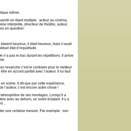
ritique même.
entir en étant multiple : acteur au cinéma,
ne interprète, directeur de théâtre, auteur,
es en question’.
 étaient heureux, il était heureux, mais n’avait
étuel état d’inquiétude.
 n’a pas le trac durant les répétitions. Il arrive
lme.
 en revanche c’est le contraire pour le metteur
tre en accord parfait avec l’auteur. Il lui faut
 en scène. Il dit que par cette expérience,
 de l’auteur, c’est encore autre chose !
 l’atmosphère de ses montages. Lorsqu’il a
e avec au dehors, un soleil éclatant. Il y a
ons…
ecter une certaine mesure. Par exemple : son