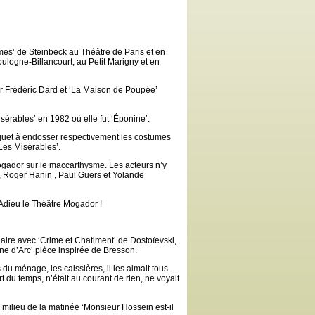
mmes’ de Steinbeck au Théâtre de Paris et en
ulogne-Billancourt, au Petit Marigny et en
 Frédéric Dard et ‘La Maison de Poupée’
isérables’ en 1982 où elle fut ‘Éponine’.
uquet à endosser respectivement les costumes
Les Misérables’.
gador sur le maccarthysme. Les acteurs n’y
rt, Roger Hanin , Paul Guers et Yolande
r. Adieu le Théâtre Mogador !
ulaire avec ‘Crime et Chatiment’ de Dostoïevski,
e d’Arc’ pièce inspirée de Bresson.
s du ménage, les caissières, il les aimait tous.
t du temps, n’était au courant de rien, ne voyait
 milieu de la matinée ‘Monsieur Hossein est-il