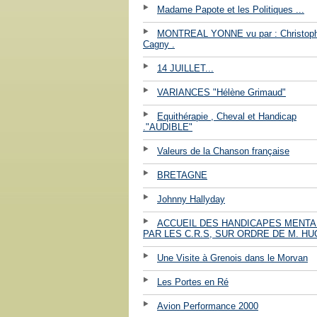
Madame Papote et les Politiques ...
MONTREAL YONNE vu par : Christop
Cagny .
14 JUILLET...
VARIANCES "Hélène Grimaud"
Equithérapie , Cheval et Handicap
."AUDIBLE"
Valeurs de la Chanson française
BRETAGNE
Johnny Hallyday
ACCUEIL DES HANDICAPES MENT
PAR LES C.R.S, SUR ORDRE DE M. HU
Une Visite à Grenois dans le Morvan
Les Portes en Ré
Avion Performance 2000