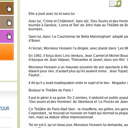
Elle a joué avec lui et sans lui.
Avec lui, ‘Crime et Châtiment’, bien sûr, ‘Des Souris et des Ho
tournée à Genève, ‘Lorna et Ted’ de John Hale au Théâtre de Bo
tournées.
Sans lui, dans ‘Le Cauchemar de Bella Manningham’ adapté par
d’Ibsen.
A l’écran, Monsieur Hossein l’a dirigée, avec plaisir dans ‘Les M
En 1982, il força donc Lino Ventura, Jean Carmet et Michel Bo
d’époque de Jean Valjean, Thénardier et Javert, dans son film ‘ 
Monsieur Hossein a un mauvais souvenir de son spectacle à Mo
étaient pour rien, d’autant plus qu’ils avaient noms : Jean Topa
Fauliot…
Il dit qu’il y avait inadéquation entre le sujet et le lieu : Mogado
Bonjour le Théâtre de Paris !
Il put le gérer à sa guise. En 2 années, il séduisit un public pop
‘Des souris et des Hommes’ de Steinbeck et ‘Le Procès de Jeann
 POUR
Ce Théâtre de Paris était Sien : la chaufferie, les grilles, les gen
Cependant , se trouvait un huissier en habit qui dormait la plupar
rien, mais sa stature vêtue impressionnait.
Tel en est il, qu’un beau jour, Monsieur Hossein lui demanda, au