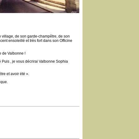
 ce village, de son garde-champêtre, de son
nt ensoleillé et très fort dans son Officine
te de Valbonne !
é Puis , je vous décrirai Valbonne Sophia
re et avoir été ».
oque.