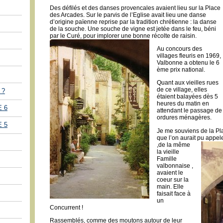
Des défilés et des danses provencales avaient lieu sur la Place
des Arcades. Sur le parvis de l’Eglise avait lieu une danse
d’origine païenne reprise par la tradition chrétienne : la danse
de la souche. Une souche de vigne est jetée dans le feu, béni
par le Curé, pour implorer une bonne récolte de raisin.
Au concours des
villages fleuris en 1969,
Valbonne a obtenu le 6
ème prix national.
Quant aux vieilles rues
de ce village, elles
 ?
étaient balayées dès 5
heures du matin en
 6
attendant le passage de 
ordures ménagères.
 5
Je me souviens de la Pl
que l’on aurait pu appe
,de la même
la vieille
Famille
valbonnaise ,
avaient le
coeur sur la
main. Elle
faisait face à
un
Concurrent !
Rassemblés, comme des moutons autour de leur