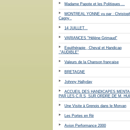
Madame Papote et les Politiques ...
MONTREAL YONNE vu par : Christop
Cagny .
14 JUILLET...
VARIANCES "Hélène Grimaud"
Equithérapie , Cheval et Handicap
."AUDIBLE"
Valeurs de la Chanson française
BRETAGNE
Johnny Hallyday
ACCUEIL DES HANDICAPES MENT
PAR LES C.R.S, SUR ORDRE DE M. HU
Une Visite à Grenois dans le Morvan
Les Portes en Ré
Avion Performance 2000