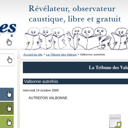
Accueil du site
>
La Tribune des Valeurs
> Valbonne autrefois
La Tribune des Val
Valbonne autrefois
mercredi 14 octobre 2009
AUTREFOIS VALBONNE