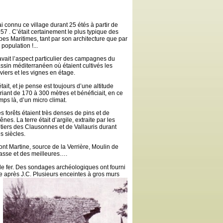
ai connu ce village durant 25 étés à partir de
57 . C’était certainement le plus typique des
pes Maritimes, tant par son architecture que par
 population !...
 avait l’aspect particulier des campagnes du
ssin méditerranéen où étaient cultivés les
iviers et les vignes en étage.
 était, et je pense est toujours d’une altitude
riant de 170 à 300 mètres et bénéficiait, en ce
mps là, d’un micro climat.
s forêts étaient très denses de pins et de
ênes. La terre était d’argile, extraite par les
tiers des Clausonnes et de Vallauris durant
s siècles.
ont Martine, source de la Verrière, Moulin de
passe et des meilleures….
 de fer. Des sondages archéologiques ont fourni
e après J.C.
Plusieurs enceintes à gros murs