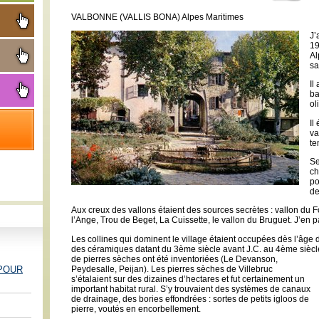
VALBONNE (VALLIS BONA) Alpes Maritimes
J’
19
Al
sa
Il
ba
ol
Il
va
te
Se
ch
po
de
Aux creux des vallons étaient des sources secrètes : vallon du F
l’Ange, Trou de Beget, La Cuissette, le vallon du Bruguet. J’en 
Les collines qui dominent le village étaient occupées dès l’âge
des céramiques datant du 3ème siècle avant J.C. au 4ème siècl
de pierres sèches ont été inventoriées (Le Devanson,
Peydesalle, Peijan). Les pierres sèches de Villebruc
 POUR
s’étalaient sur des dizaines d’hectares et fut certainement un
important habitat rural. S’y trouvaient des systèmes de canaux
de drainage, des bories effondrées : sortes de petits igloos de
pierre, voutés en encorbellement.