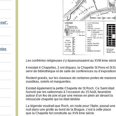
nnel".
rées
Les confréries religieuses s’y épanouissaient au XVIII ème siècle
Il existait 4 Chapelles, 2 ont disparu, la Chapelle St Pons et St E
servi de bibliothèque et de salle de conférences ou d’exposition
Restent gravés, sur les claveaux de certaines portes de maisons ,
svastikas, soleils et marguerites.
Existait également la petite Chapelle de St Roch.
Ce Saint était
honoré par les valbonnais à l’occasion du 15 Août, farandole
autour d’un feu de joie et par une messe en plein air devant la
minuscule chapelle qui lui était dédiée
La légende voudrait que Roch, en route pour l’Italie, passat une
nuit dans une grotte au bord de la Brague, c’est à cette place
que la Chapelle fut construite au XVII ème siècle.