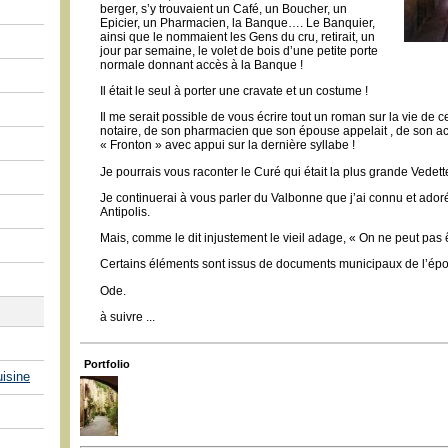
berger, s’y trouvaient un Café, un Boucher, un
Epicier, un Pharmacien, la Banque…. Le Banquier,
ainsi que le nommaient les Gens du cru, retirait, un
jour par semaine, le volet de bois d’une petite porte
normale donnant accès à la Banque !
Il était le seul à porter une cravate et un costume !
Il me serait possible de vous écrire tout un roman sur la vie de
notaire, de son pharmacien que son épouse appelait , de son acce
« Fronton » avec appui sur la dernière syllabe !
Je pourrais vous raconter le Curé qui était la plus grande Vedet
Je continuerai à vous parler du Valbonne que j’ai connu et ador
Antipolis.
Mais, comme le dit injustement le vieil adage, « On ne peut pas êt
Certains éléments sont issus de documents municipaux de l’ép
Ode.
à suivre ...
Portfolio
isine