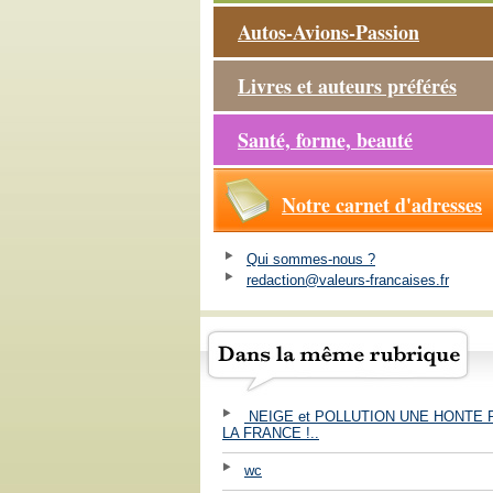
Autos-Avions-Passion
Livres et auteurs préférés
Santé, forme, beauté
Notre carnet d'adresses
Qui sommes-nous ?
redaction@valeurs-francaises.fr
NEIGE et POLLUTION UNE HONTE
LA FRANCE !..
wc