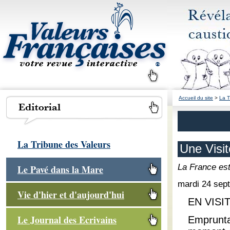
Accueil du site
>
La T
La Tribune des Valeurs
Une Visi
La France est 
Le Pavé dans la Mare
mardi 24 sep
Vie d'hier et d'aujourd'hui
EN VISI
Le Journal des Ecrivains
Emprunta