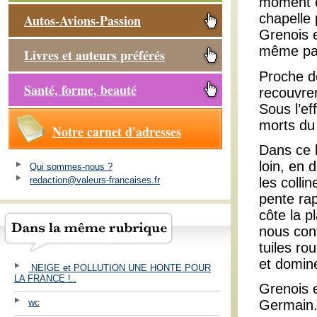
moment e
chapelle 
Autos-Avions-Passion
Grenois 
même par
Livres et auteurs préférés
Proche de
Santé, forme, beauté
recouvren
Sous l’ef
morts du
Notre carnet d'adresses
Dans ce l
loin, en 
Qui sommes-nous ?
redaction@valeurs-francaises.fr
les colli
pente ra
côte la p
nous cont
tuiles ro
et domine
NEIGE et POLLUTION UNE HONTE POUR
LA FRANCE !..
Grenois e
wc
Germain