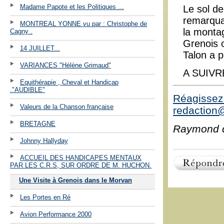
Madame Papote et les Politiques ...
Le sol d
remarquab
MONTREAL YONNE vu par : Christophe de
la montag
Cagny .
Grenois o
14 JUILLET...
Talon a p
VARIANCES "Hélène Grimaud"
A SUIVR
Equithérapie , Cheval et Handicap
."AUDIBLE"
Réagissez 
Valeurs de la Chanson française
redaction@
BRETAGNE
Raymond 
Johnny Hallyday
ACCUEIL DES HANDICAPES MENTAUX
PAR LES C.R.S, SUR ORDRE DE M. HUCHON.
Une Visite à Grenois dans le Morvan
Les Portes en Ré
Avion Performance 2000