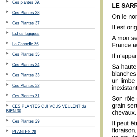
Ces plantes 39.
LE SAR
Ces Plantes 38
On le nom
Ces Plantes 37
Il est or
Echos logiques
A mon se
La Cannelle 36
France au
Ces Plantes 35
Il n’appa
Ces Plantes 34
Sa hauteu
blanches 
Ces Plantes 33
un limbe 
Ces Plantes 32
inexistan
Ces Plantes 31
Son rôle 
grain ser
CES PLANTES QUI VOUS VEULENT du
BIEN 30
chevaux.
Ces Plantes 29
Il peut ê
floraison
PLANTES 28