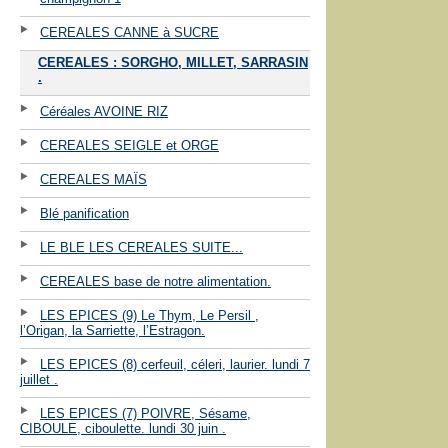
CEREALES CANNE à SUCRE
CEREALES : SORGHO, MILLET, SARRASIN
.
Céréales AVOINE RIZ
CEREALES SEIGLE et ORGE
CEREALES MAÏS
Blé panification
LE BLE LES CEREALES SUITE...
CEREALES base de notre alimentation.
LES EPICES (9) Le Thym, Le Persil ,
l’Origan, la Sarriette, l’Estragon.
LES EPICES (8) cerfeuil, céleri, laurier. lundi 7
juillet .
LES EPICES (7) POIVRE, Sésame,
CIBOULE, ciboulette. lundi 30 juin .