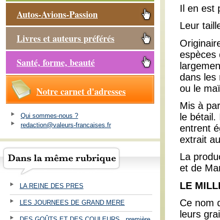
Il en est
Autos-Avions-Passion
Leur tail
Livres et auteurs préférés
Originair
espèces 
Santé, forme, beauté
largemen
dans les 
ou le maï
Notre carnet d'adresses
Mis à par
le bétail
Qui sommes-nous ?
redaction@valeurs-francaises.fr
entrent é
extrait a
La produc
et de Ma
LE MILL
LA REINE DES PRES
Ce nom d
LES JOURNEES DE GRAND MERE
leurs gra
DES GOÛTS ET DES COULEURS . première