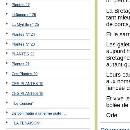
un peu fo
Plantes 27
La Bretag
L’Oignon n° 26
tant mieu
de porcs,
La Myrtille n° 25
Et le sa
Plantes N° 24
Les gale
Plantes N° 23
aujourd’h
PLANTES 22
Bretagne
autant qu
Plantes 21
Leurs car
Ces Plantes 20
aux noms
CES PLANTES 19
fiancée d
CES PLANTES 18
Et vive l
"Le Cerisier"
bolée de
De bon matin à la ferme suite ...
Ode
"LA FENAISON"
Réagissez 