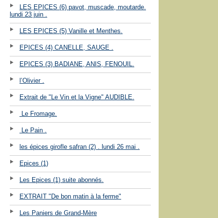
LES EPICES (6) pavot, muscade, moutarde.
lundi 23 juin .
LES EPICES (5) Vanille et Menthes.
EPICES (4) CANELLE, SAUGE .
EPICES (3) BADIANE, ANIS, FENOUIL.
l’Olivier .
Extrait de "Le Vin et la Vigne" AUDIBLE.
Le Fromage.
Le Pain .
les épices girofle safran (2) . lundi 26 mai .
Epices (1)
Les Epices (1) suite abonnés.
EXTRAIT "De bon matin à la ferme"
Les Paniers de Grand-Mère